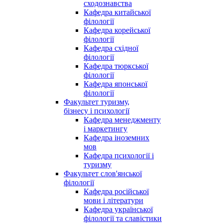
сходознавства
Кафедра китайської
філології
Кафедра корейської
філології
Кафедра східної
філології
Кафедра тюркської
філології
Кафедра японської
філології
Факультет туризму,
бізнесу і психології
Кафедра менеджменту
і маркетингу
Кафедра іноземних
мов
Кафедра психології і
туризму
Факультет слов'янської
філології
Кафедра російської
мови і літератури
Кафедра української
філології та славістики