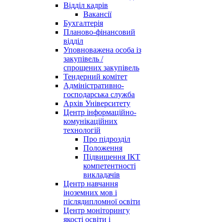
Відділ кадрів
Вакансії
Бухгалтерія
Планово-фінансовий
відділ
Уповноважена особа із
закупівель /
спрощених закупівель
Тендерний комітет
Адміністративно-
господарська служба
Архів Університету
Центр інформаційно-
комунікаційних
технологій
Про підрозділ
Положення
Підвищення ІКТ
компетентності
викладачів
Центр навчання
іноземних мов і
післядипломної освіти
Центр моніторингу
якості освіти і