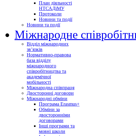
План діяльності
НТСАДіМУ
Протоколи
Новини та події
Новини та події
Міжнародне співробітн
Відділ міжнародних
зв’язків
Нормативно-правова
база відділу
міжнародного
співробітництва та
академічної
мобільності
Міжнародна співпраця
Двосторонні договори
Міжнародні обміни
Програма Erasmus+
Обміни за
двосторонніми
договорами
Інші програми та
мовні школи