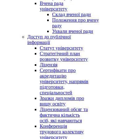
Вчена рада
університету
Склад вченої ради
Положення про вчену
раду
Ухвали вченої ради
Доступ до публічної
інформації
Статут університету
Стратегічний план
розвитку університету
Ліцензія
Сертифікати про
акредитацію
університету, напрямів
підготовки,
спеціальностей
Зразки дипломів про
вищу освіту
Ліцензований обсяг та
фактична кількість
осіб, які навчаються
Конференція
трудового колективу
університету