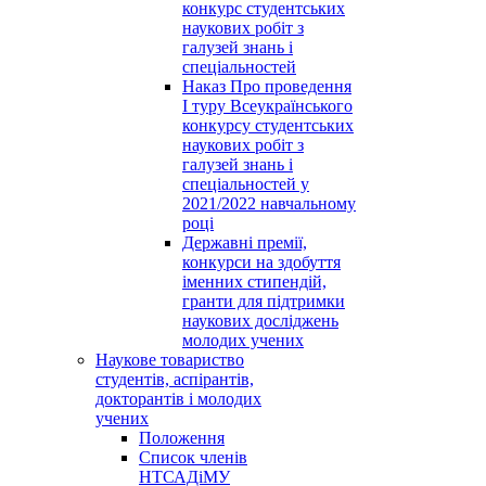
конкурс студентських
наукових робіт з
галузей знань і
спеціальностей
Наказ Про проведення
І туру Всеукраїнського
конкурсу студентських
наукових робіт з
галузей знань і
спеціальностей у
2021/2022 навчальному
році
Державні премії,
конкурси на здобуття
іменних стипендій,
гранти для підтримки
наукових досліджень
молодих учених
Наукове товариство
студентів, аспірантів,
докторантів і молодих
учених
Положення
Список членів
НТСАДіМУ