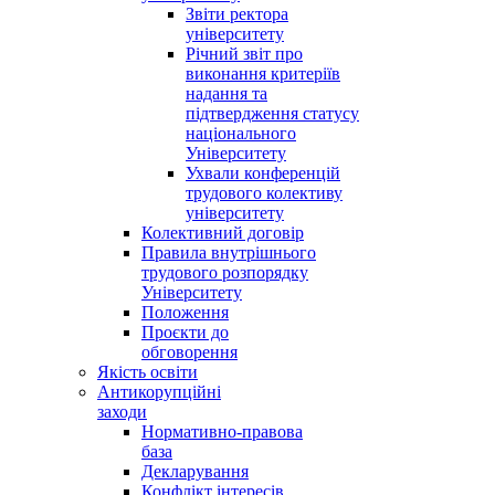
Звіти ректора
університету
Річний звіт про
виконання критеріїв
надання та
підтвердження статусу
національного
Університету
Ухвали конференцій
трудового колективу
університету
Колективний договір
Правила внутрішнього
трудового розпорядку
Університету
Положення
Проєкти до
обговорення
Якість освіти
Антикорупційні
заходи
Нормативно-правова
база
Декларування
Конфлікт інтересів