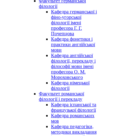
Факультет германської
філології
Кафедра германської і
фіно-угорської
філології імені
професора Г. Г.
Почепцова
Кафедра фонетики і
практики англійської
мови
Кафедра англійської
філології, перекладу і
філософії мови імені
професора О. М.
Мороховського
Кафедра німецької
філології
Факультет романської
філології і перекладу
Кафедра іспанської та
французької філології
Кафедра романських
мов
Кафедра педагогіки,
методики викладання