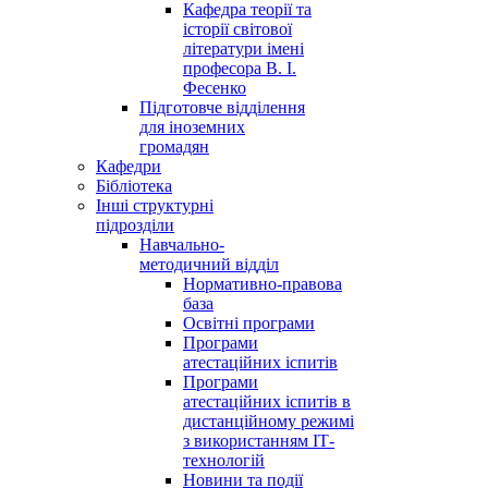
Кафедра теорії та
історії світової
літератури імені
професора В. І.
Фесенко
Підготовче відділення
для іноземних
громадян
Кафедри
Бібліотека
Інші структурні
підрозділи
Навчально-
методичний відділ
Нормативно-правова
база
Освітні програми
Програми
атестаційних іспитів
Програми
атестаційних іспитів в
дистанційному режимі
з використанням ІТ-
технологій
Новини та події