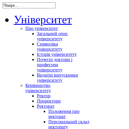
Університет
Про університет
Загальний опис
університету
Символіка
університету
Історія університету
Почесні доктори і
професори
університету
Видатні випускники
університету
Керівництво
університету
Ректор
Проректори
Ректорат
Положення про
ректорат
Персональний склад
ректорату