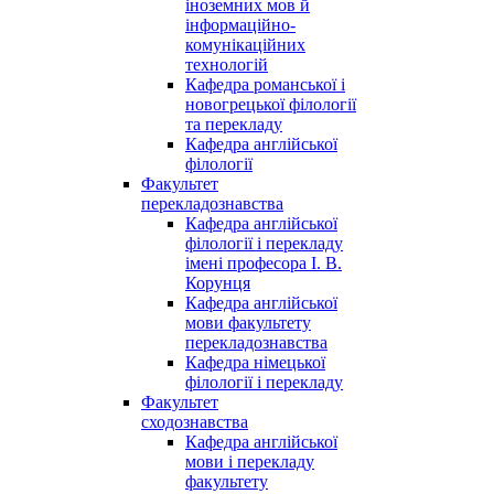
іноземних мов й
інформаційно-
комунікаційних
технологій
Кафедра романської і
новогрецької філології
та перекладу
Кафедра англійської
філології
Факультет
перекладознавства
Кафедра англійської
філології і перекладу
імені професора І. В.
Корунця
Кафедра англійської
мови факультету
перекладознавства
Кафедра німецької
філології і перекладу
Факультет
сходознавства
Кафедра англійської
мови і перекладу
факультету