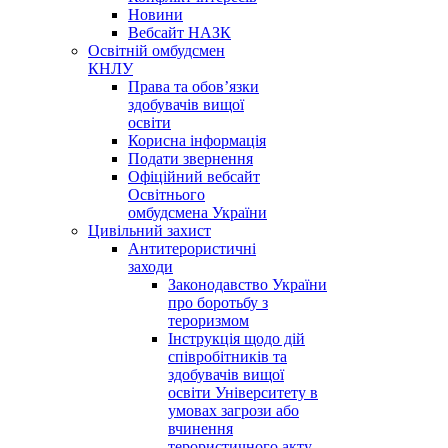
Новини
Вебсайт НАЗК
Освітній омбудсмен
КНЛУ
Права та обов’язки
здобувачів вищої
освіти
Корисна інформація
Подати звернення
Офіційний вебсайт
Освітнього
омбудсмена України
Цивільний захист
Антитерористичні
заходи
Законодавство України
про боротьбу з
тероризмом
Інструкція щодо дій
співробітників та
здобувачів вищої
освіти Університету в
умовах загрози або
вчинення
терористичного акту