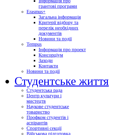
Інформація про
грантові програми
Erasmus+
Загальна інформація
Критерії відбору та
перелік необхідних
документів
Новини та події
Tempus
Інформація про проект
Консорціум
Заходи
Контакти
Новини та події
Студентське життя
Студентська рада
Центр культури і
мистецтв
Наукове студентське
товариство
Профком студентів і
аспірантів
Спортивні секції
Військова підготовка