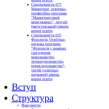
вищої освіти
Спеціальність 075
Маркетинг, освітньо-
професійна програма
"Маркетинговий
менеджмент", другий
(магістерський) рівень
вищої освіти
Спеціальність 035
Філологія, Освітньо-
наукова програма
"Філологія у вимірах
сьогодення:
мовознавство,
літературознавство,
перекладознавство",
третій (освітньо-
науковий) рівень
вищої освіти
Вступ
Структура
Факультети