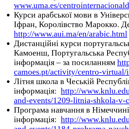
www.uma.es/centrointernacional
Курси арабської мови в Універс
Іфран, Королівство Марокко. Де
http://www.aui.ma/en/arabic.html
Дистанційні курси португальсь
Камоенш, Португальська Респуб
інформація – за посиланням
htt
camoes.pt/activity/centro-virtual/
Літня школа в Чеській Республі
інформація:
http://www.knlu.edu
and-events/1209-litnia-shkola-v-c
Програма навчання в Німеччині
інформація:
http://www.knlu.edu
and-events/1184-prohrama-navch