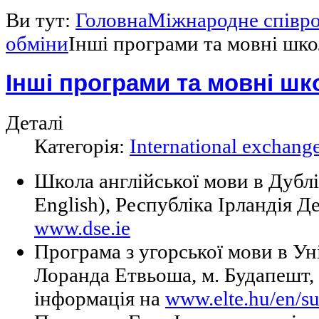
Ви тут:
Головна
Міжнародне співр
обміни
Інші програми та мовні шк
Інші програми та мовні шк
Деталі
Категорія:
International exchang
Школа англійської мови в Дублін
English), Республіка Ірландія Д
www.dse.ie
Програма з угорської мови в Уні
Лоранда Етвьоша, м. Будапешт,
інформація на
www.elte.hu/en/s