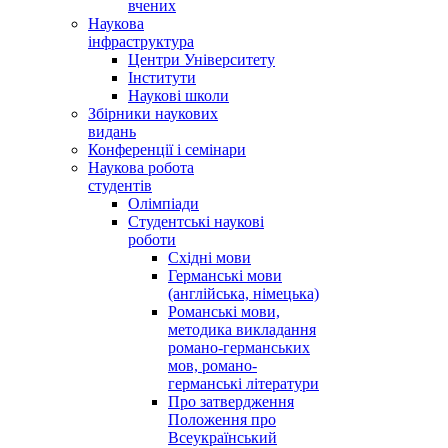
вчених
Наукова
інфраструктура
Центри Університету
Інститути
Наукові школи
Збірники наукових
видань
Конференції і семінари
Наукова робота
студентів
Олімпіади
Студентські наукові
роботи
Східні мови
Германські мови
(англійська, німецька)
Романські мови,
методика викладання
романо-германських
мов, романо-
германські літератури
Про затвердження
Положення про
Всеукраїнський