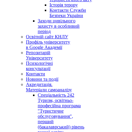
Історія терору
Контакти Служби
Безпеки України
Заходи цивільного
захисту в особливий
період
Освітній сайт КНЛУ
Профіль університету
в Google Академії
Репозитарій
Університету
Психологічні
консультації
Контакти
Новини та події
Акредитація.
Матеріали самоаналізу
Спеціальність 242
Туризм, освітньо-
професійна програма
"Туристичне
обслуговування",
перший
(бакалаврський) рівень