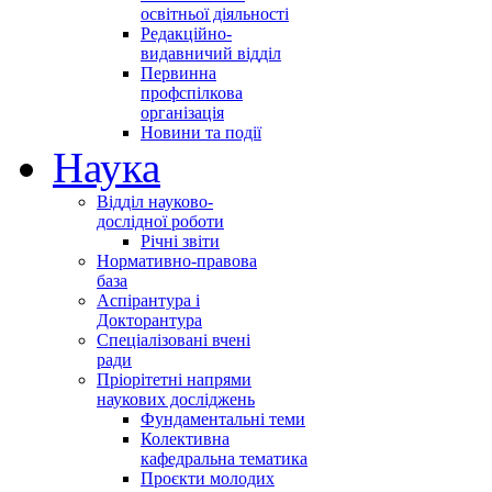
освітньої діяльності
Редакційно-
видавничий відділ
Первинна
профспілкова
організація
Новини та події
Наука
Відділ науково-
дослідної роботи
Річні звіти
Нормативно-правова
база
Аспірантура і
Докторантура
Спеціалізовані вчені
ради
Пріорітетні напрями
наукових досліджень
Фундаментальні теми
Колективна
кафедральна тематика
Проєкти молодих