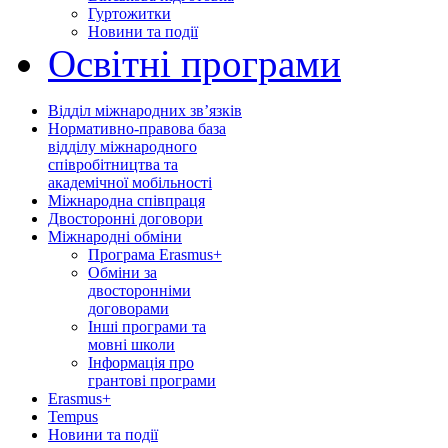
Гуртожитки
Новини та події
Освітні програми
Відділ міжнародних зв’язків
Нормативно-правова база
відділу міжнародного
співробітництва та
академічної мобільності
Міжнародна співпраця
Двосторонні договори
Міжнародні обміни
Програма Erasmus+
Обміни за
двосторонніми
договорами
Інші програми та
мовні школи
Інформація про
грантові програми
Erasmus+
Tempus
Новини та події