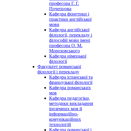
професора Г. Г.
Почепцова
Кафедра фонетики і
практики англійської
мови
Кафедра англійської
філології, перекладу і
філософії мови імені
професора О. М.
Мороховського
Кафедра німецької
філології
Факультет романської
філології і перекладу
Кафедра іспанської та
французької філології
Кафедра романських
мов
Кафедра педагогіки,
методики викладання
іноземних мов й
інформаційно-
комунікаційних
технологій
Кафедра романської і