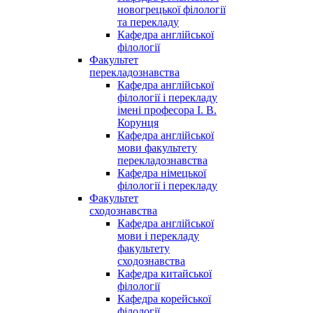
новогрецької філології
та перекладу
Кафедра англійської
філології
Факультет
перекладознавства
Кафедра англійської
філології і перекладу
імені професора І. В.
Корунця
Кафедра англійської
мови факультету
перекладознавства
Кафедра німецької
філології і перекладу
Факультет
сходознавства
Кафедра англійської
мови і перекладу
факультету
сходознавства
Кафедра китайської
філології
Кафедра корейської
філології