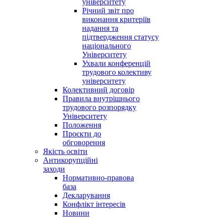
університету
Річний звіт про
виконання критеріїв
надання та
підтвердження статусу
національного
Університету
Ухвали конференцій
трудового колективу
університету
Колективний договір
Правила внутрішнього
трудового розпорядку
Університету
Положення
Проєкти до
обговорення
Якість освіти
Антикорупційні
заходи
Нормативно-правова
база
Декларування
Конфлікт інтересів
Новини