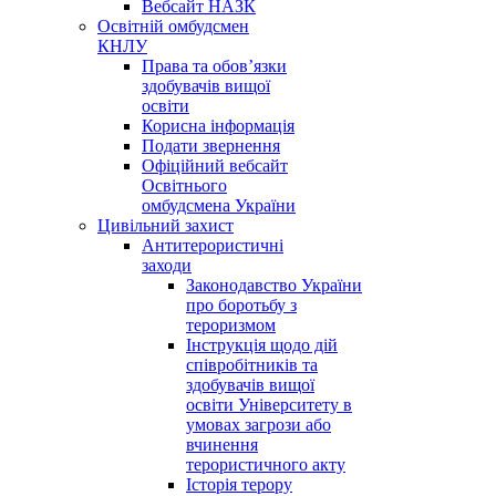
Вебсайт НАЗК
Освітній омбудсмен
КНЛУ
Права та обов’язки
здобувачів вищої
освіти
Корисна інформація
Подати звернення
Офіційний вебсайт
Освітнього
омбудсмена України
Цивільний захист
Антитерористичні
заходи
Законодавство України
про боротьбу з
тероризмом
Інструкція щодо дій
співробітників та
здобувачів вищої
освіти Університету в
умовах загрози або
вчинення
терористичного акту
Історія терору