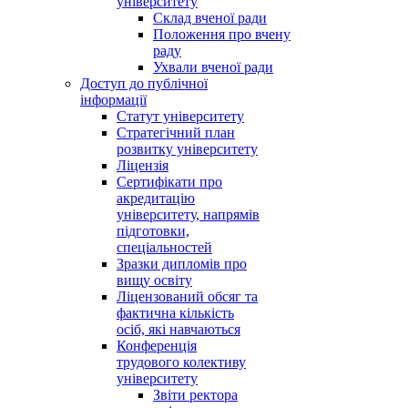
університету
Склад вченої ради
Положення про вчену
раду
Ухвали вченої ради
Доступ до публічної
інформації
Статут університету
Стратегічний план
розвитку університету
Ліцензія
Сертифікати про
акредитацію
університету, напрямів
підготовки,
спеціальностей
Зразки дипломів про
вищу освіту
Ліцензований обсяг та
фактична кількість
осіб, які навчаються
Конференція
трудового колективу
університету
Звіти ректора