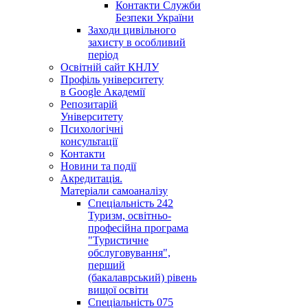
Контакти Служби
Безпеки України
Заходи цивільного
захисту в особливий
період
Освітній сайт КНЛУ
Профіль університету
в Google Академії
Репозитарій
Університету
Психологічні
консультації
Контакти
Новини та події
Акредитація.
Матеріали самоаналізу
Спеціальність 242
Туризм, освітньо-
професійна програма
"Туристичне
обслуговування",
перший
(бакалаврський) рівень
вищої освіти
Спеціальність 075