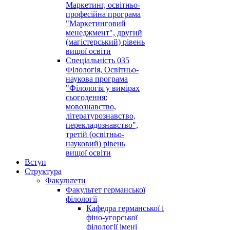
Маркетинг, освітньо-
професійна програма
"Маркетинговий
менеджмент", другий
(магістерський) рівень
вищої освіти
Спеціальність 035
Філологія, Освітньо-
наукова програма
"Філологія у вимірах
сьогодення:
мовознавство,
літературознавство,
перекладознавство",
третій (освітньо-
науковий) рівень
вищої освіти
Вступ
Структура
Факультети
Факультет германської
філології
Кафедра германської і
фіно-угорської
філології імені