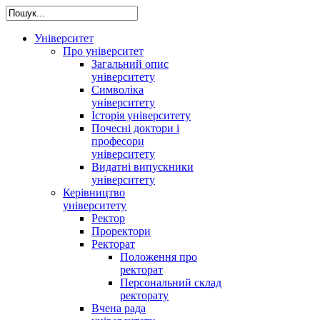
Університет
Про університет
Загальний опис
університету
Символіка
університету
Історія університету
Почесні доктори і
професори
університету
Видатні випускники
університету
Керівництво
університету
Ректор
Проректори
Ректорат
Положення про
ректорат
Персональний склад
ректорату
Вчена рада