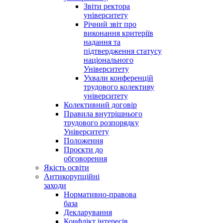
Звіти ректора
університету
Річний звіт про
виконання критеріїв
надання та
підтвердження статусу
національного
Університету
Ухвали конференцій
трудового колективу
університету
Колективний договір
Правила внутрішнього
трудового розпорядку
Університету
Положення
Проєкти до
обговорення
Якість освіти
Антикорупційні
заходи
Нормативно-правова
база
Декларування
Конфлікт інтересів