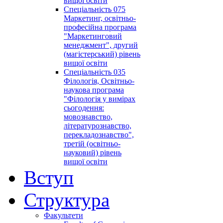
вищої освіти
Спеціальність 075
Маркетинг, освітньо-
професійна програма
"Маркетинговий
менеджмент", другий
(магістерський) рівень
вищої освіти
Спеціальність 035
Філологія, Освітньо-
наукова програма
"Філологія у вимірах
сьогодення:
мовознавство,
літературознавство,
перекладознавство",
третій (освітньо-
науковий) рівень
вищої освіти
Вступ
Структура
Факультети