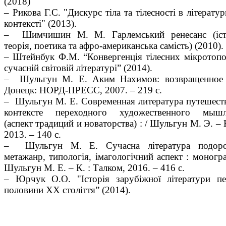
(2018)
– Рикова Г.С. "Дискурс тіла та тілесності в літерату
контексті" (2013).
– Шимчишин М. М. Гарлемський ренесанс (істо
теорія, поетика та афро-американська самість) (2010).
– Штейнбук Ф.М. “Конвергенція тілесних мікротопо
сучасній світовій літературі” (2014).
– Шульгун М. Е. Аким Нахимов: возвращенное 
Донецк: НОРД-ПРЕСС, 2007. – 219 с.
– Шульгун М. Е. Современная литература путешест
контексте переходного художественного мышл
(аспект традиций и новаторства) : / Шульгун М. Э. – 
2013. – 140 с.
– Шульгун М. Е. Сучасна література подоро
метажанр, типологія, імагологічний аспект : моногра
Шульгун М. Е. – К. : Талком, 2016. – 416 с.
– Юрчук О.О. "Історія зарубіжної літератури п
половини ХХ століття” (2014).