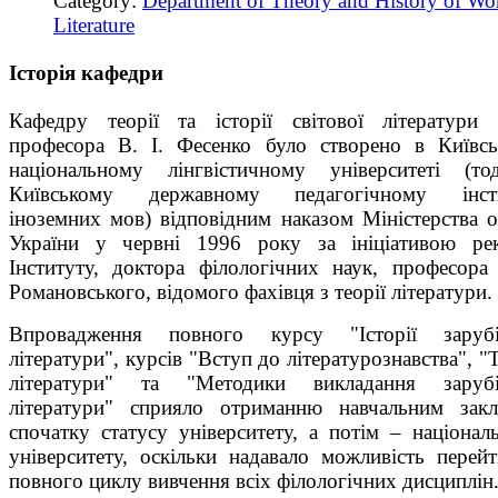
Category:
Department of Theory and History of Wo
Literature
Історія кафедри
Кафедру теорії та історії світової літератури 
професора В. І. Фесенко було створено в Київс
національному лінгвістичному університеті (т
Київському державному педагогічному інсти
іноземних мов) відповідним наказом Міністерства о
України у червні 1996 року за ініціативою ре
Інституту, доктора філологічних наук, професора
Романовського, відомого фахівця з теорії літератури.
Впровадження повного курсу "Історії зарубі
літератури", курсів "Вступ до літературознавства", "Т
літератури" та "Методики викладання зарубі
літератури" сприяло отриманню навчальним зак
спочатку статусу університету, а потім – націонал
університету, оскільки надавало можливість перей
повного циклу вивчення всіх філологічних дисциплін