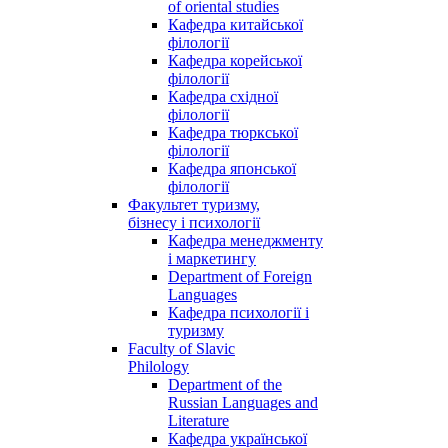
of oriental studies
Кафедра китайської
філології
Кафедра корейської
філології
Кафедра східної
філології
Кафедра тюркської
філології
Кафедра японської
філології
Факультет туризму,
бізнесу і психології
Кафедра менеджменту
і маркетингу
Department of Foreign
Languages
Кафедра психології і
туризму
Faculty of Slavic
Philology
Department of the
Russian Languages and
Literature
Кафедра української