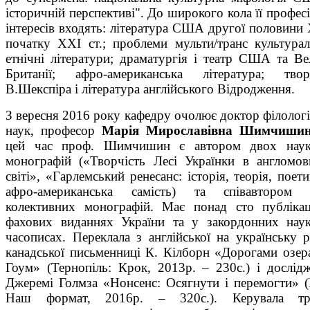
історичній перспективі". До широкого кола її профес
інтересів входять: література США другої половини
початку ХХІ ст.; проблеми мульти/транс культурал
етнічні літератури; драматургія і театр США та Ве
Британії; афро-американська література; твор
В.Шекспіра і література англійського Відродження.
З вересня 2016 року кафедру очолює доктор філолог
наук, професор
Марія Мирославівна Шимчиши
цей час проф. Шимчишин є автором двох наук
монографій («Творчість Лесі Українки в англомо
світі», «Гарлемський ренесанс: історія, теорія, поети
афро-американська самість) та співавтором 
колективних монографій. Має понад сто публіка
фахових виданнях України та у закордонних нау
часописах. Переклала з англійської на українську 
канадської письменниці К. Кілборн «Дорогами озер
Гоум» (Тернопіль: Крок, 2013р. – 230с.) і дослід
Джеремі Голмза «Нонсенс: Осягнути і перемогти» (
Наш формат, 2016р. – 320с.). Керувала тр