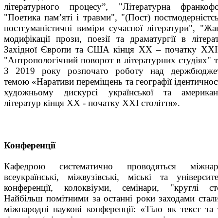
літературного процесу”, "Літературна франкофо
"Поетика пам’яті і травми", "(Пост) постмодерністсь
постгуманістичні виміри сучасної літератури", "Жа
модифікації прози, поезії та драматургії в літера
Західної Європи та США кінця ХХ – початку ХХІ 
"Антропологічний поворот в літературних студіях" 
З 2019 року розпочато роботу над держбюдже
темою «Наративи переміщень та географії ідентичнос
художньому дискурсі української та американс
літератур кінця XX - початку XXI століття».
Конференції
Кафедрою систематично проводяться міжнаро
всеукраїнські, міжвузівські, міські та університе
конференції, колоквіуми, семінари, "круглі ст
Найбільш помітними за останні роки заходами стали
міжнародні наукові конференції: «Тіло як текст та 