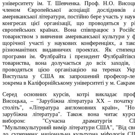
університету ім. Т. Шевченка. Проф. Н.О. Висоц
членом Європейської асоціації дослідників а
американської літератури, постійно бере участь у нау
конгресах цієї організації, що проводяться у р
європейських країнах. Вона співпрацює з Росій
товариством з вивчення американської культури у 
щорічної участі у наукових конференціях, а та
різноманітних видавничих проектах. Як стипенд
програми ім. Фулбрайта і президент Фулбрайтівс
товариства, вона долучається до всіх заходів, 
проводяться цією організацією на теренах Укр
Виступала у США як запрошений професор-лек
зокрема в Каліфорнійському університеті у м. Сакрам
Серед основних курсів, котрі викладає проф
Висоцька, – "Зарубіжна література ХХ – початк
століть", «Література англомовних країн», "Но
зарубіжна література". Також вона читає курс
вибором: "Сучасна драматургія СШ
"Мультикультурний вимір літератури США", "Від св
до супермена: національна культурна міфологія 