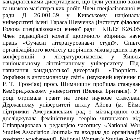
кандидатськими дисертаціями, що були успішно захи
та низкою магістерських робіт. Член спеціалізованої в
ради Д 26.001.39 у Київському національ
університеті імені Тараса Шевченка (Інститут філологі
Голова спеціалізованої вченої ради КНЛУ К26.05
Член редакційної колегії щорічного збірника нау
праць «Сучасні літературознавчі студії». Співг
організаційного комітету щорічних міжнародних нау
конференцій з літературознавства у Київсь
національному лінгвістичному університету. Пі
написання кандидатської дисертації «Творчість
Українки в англомовному світі» (науковий керівник 
Р. Т. Гром’як) проф. Шимчишин пройшла стажува
Кембриджському університеті (Велика Британія). У
році отримала грант на річне наукове стажува
Державному університеті штату Айова (м. Еймс
підтримки Американських рад з міжнародної осв
досліджувала феміністичну теорію читацького від
Співпрацювала з редакцією часопису «National Wo
Studies Association Journal» та входила до організаці
комітету конференції National Women’s Studies Associ