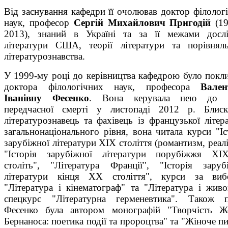
Від заснування кафедри її очолював доктор філолог
наук, професор
Сергій Михайлович Пригодій
(19
2013), знаний в Україні та за її межами досл
літератури США, теорії літератури та порівнял
літературознавства.
У 1999-му році до керівництва кафедрою було покл
доктора філологічних наук, професора
Вален
Іванівну Фесенко
. Вона керувала нею до с
передчасної смерті у листопаді 2012 р. Блиск
літературознавець та фахівець із французької літер
загальнонаціонального рівня, вона читала курси "Іс
зарубіжної літератури ХІХ століття (романтизм, реалі
"Історія зарубіжної літератури порубіжжя ХІ
століть", "Література Франції", "Історія заруб
літератури кінця ХХ століття", курси за виб
"Література і кінематограф" та "Література і живо
спецкурс "Літературна герменевтика". Також п
Фесенко була автором монографій "Творчість Ж
Бернаноса: поетика події та пророцтва" та "Жіноче п