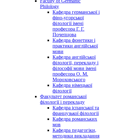
Faculty of Germanic
Philology
Кафедра германської і
фіно-угорської
філології імені
професора Г. Г.
Почепцова
Кафедра фонетики і
практики англійської
мови
Кафедра англійської
філології, перекладу і
філософії мови імені
професора О. М.
Мороховського
Кафедра німецької
філології
Факультет романської
філології і перекладу
Кафедра іспанської та
французької філології
Кафедра романських
мов
Кафедра педагогіки,
методики викладання