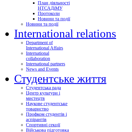
План діяльності
НТСАДіМУ
Протоколи
Новини та події
Новини та події
International relations
Department of
International Affairs
International
collaboration
International partners
News and Events
Студентське життя
Студентська рада
Центр культури і
мистецтв
Наукове студентське
товариство
Профком студентів і
аспірантів
Спортивні секції
Військова підготовка