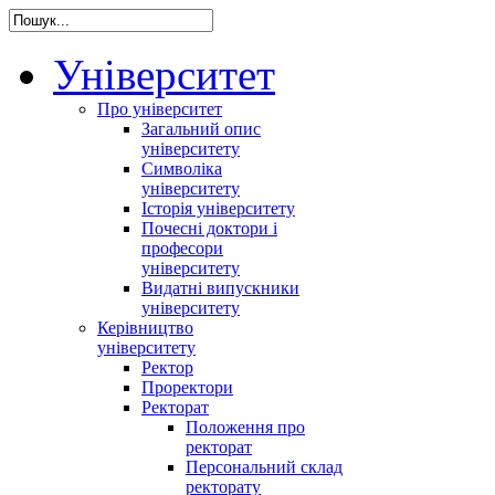
Університет
Про університет
Загальний опис
університету
Символіка
університету
Історія університету
Почесні доктори і
професори
університету
Видатні випускники
університету
Керівництво
університету
Ректор
Проректори
Ректорат
Положення про
ректорат
Персональний склад
ректорату