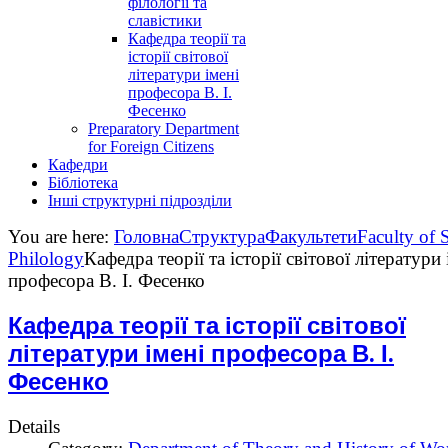
філології та
славістики
Кафедра теорії та
історії світової
літератури імені
професора В. І.
Фесенко
Preparatory Department
for Foreign Citizens
Кафедри
Бібліотека
Інші структурні підрозділи
You are here:
Головна
Структура
Факультети
Faculty of 
Philology
Кафедра теорії та історії світової літератури 
професора В. І. Фесенко
Кафедра теорії та історії світової
літератури імені професора В. І.
Фесенко
Details