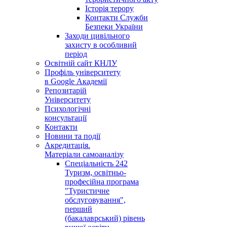
Історія терору
Контакти Служби
Безпеки України
Заходи цивільного
захисту в особливий
період
Освітній сайт КНЛУ
Профіль університету
в Google Академії
Репозитарій
Університету
Психологічні
консультації
Контакти
Новини та події
Акредитація.
Матеріали самоаналізу
Спеціальність 242
Туризм, освітньо-
професійна програма
"Туристичне
обслуговування",
перший
(бакалаврський) рівень