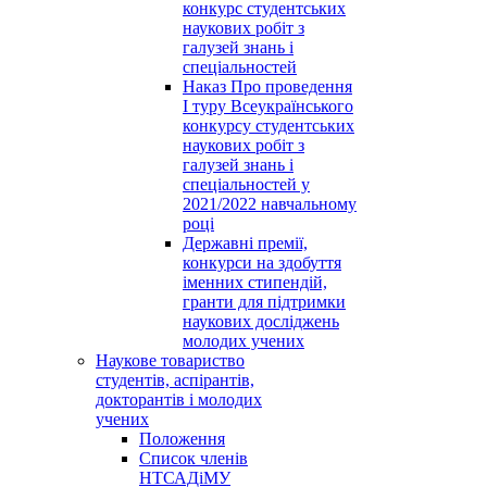
конкурс студентських
наукових робіт з
галузей знань і
спеціальностей
Наказ Про проведення
І туру Всеукраїнського
конкурсу студентських
наукових робіт з
галузей знань і
спеціальностей у
2021/2022 навчальному
році
Державні премії,
конкурси на здобуття
іменних стипендій,
гранти для підтримки
наукових досліджень
молодих учених
Наукове товариство
студентів, аспірантів,
докторантів і молодих
учених
Положення
Список членів
НТСАДіМУ