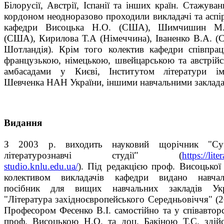
Білорусії, Австрії, Іспанії та інших країн. Стажуван
кордоном неодноразово проходили викладачі та аспі
кафедри Висоцька Н.О. (США), Шимчишин М
(США), Кирилова Т.А (Німеччина), Іваненко В.А. 
Шотландія). Крім того колектив кафедри співпра
французькою, німецькою, швейцарською та австрій
амбасадами у Києві, Інститутом літератури ім
Шевченка НАН України, іншими навчальними заклад
Видання
З 2003 р. виходить науковий щорічник "Суч
літературознавчі студії" (
https://lite
studio.knlu.edu.ua/
). Під редакцією проф. Висоцької
колективом викладачів кафедри видано навчал
посібник для вищих навчальних закладів Укр
"Література західноєвропейського Середньовіччя" (2
Професором Фесенко В.І. самостійно та у співавторс
проф. Висоцькою Н.О. та доц. Бакіною Т.С. здій