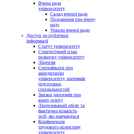
Вчена рада
університету
Склад вченої ради
Положення про вчену
раду
Ухвали вченої ради
Доступ до публічної
інформації
Статут університету
Стратегічний план
розвитку університету
Ліцензія
Сертифікати про
акредитацію
університету, напрямів
підготовки,
спеціальностей
Зразки дипломів про
вищу освіту
Ліцензований обсяг та
фактична кількість
осіб, які навчаються
Конференція
трудового колективу
університету