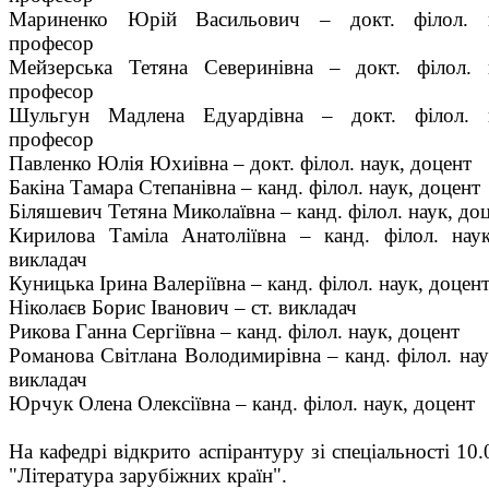
Мариненко Юрій Васильович – докт. філол. н
професор
Мейзерська Тетяна Северинівна – докт. філол. 
професор
Шульгун Мадлена Едуардівна – докт. філол. н
професор
Павленко Юлія Юхиівна – докт. філол. наук, доцент
Бакіна Тамара Степанівна – канд. філол. наук, доцент
Біляшевич Тетяна Миколаївна – канд. філол. наук, до
Кирилова Таміла Анатоліївна – канд. філол. наук
викладач
Куницька Ірина Валеріївна – канд. філол. наук, доцен
Ніколаєв Борис Іванович – ст. викладач
Рикова Ганна Сергіївна – канд. філол. наук, доцент
Романова Світлана Володимирівна – канд. філол. наук
викладач
Юрчук Олена Олексіївна – канд. філол. наук, доцент
На кафедрі відкрито аспірантуру зі спеціальності 10.
"Література зарубіжних країн".