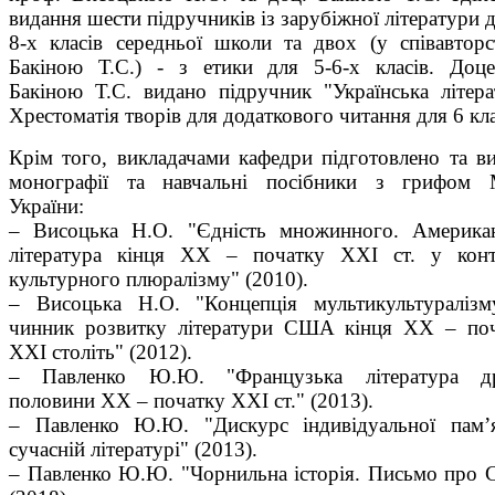
видання шести підручників із зарубіжної літератури д
8-х класів середньої школи та двох (у співавторс
Бакіною Т.С.) - з етики для 5-6-х класів. Доц
Бакіною Т.С. видано підручник "Українська літера
Хрестоматія творів для додаткового читання для 6 кл
Крім того, викладачами кафедри підготовлено та в
монографії та навчальні посібники з грифом
України:
– Висоцька Н.О. "Єдність множинного. Америка
література кінця ХХ – початку ХХІ ст. у конт
культурного плюралізму" (2010).
– Висоцька Н.О. "Концепція мультикультураліз
чинник розвитку літератури США кінця ХХ – по
ХХІ століть" (2012).
– Павленко Ю.Ю. "Французька література др
половини ХХ – початку ХХІ ст." (2013).
– Павленко Ю.Ю. "Дискурс індивідуальної пам’
сучасній літературі" (2013).
– Павленко Ю.Ю. "Чорнильна історія. Письмо про 