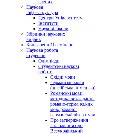
вчених
Наукова
інфраструктура
Центри Університету
Інститути
Наукові школи
Збірники наукових
видань
Конференції і семінари
Наукова робота
студентів
Олімпіади
Студентські наукові
роботи
Східні мови
Германські мови
(англійська, німецька)
Романські мови,
методика викладання
романо-германських
мов, романо-
германські літератури
Про затвердження
Положення про
Всеукраїнський