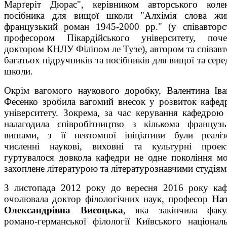
Марґеріт Дюрас", керівником авторського коле
посібника для вищої школи "Алхімія слова жив
французький роман 1945-2000 рр." (у співавторс
професором Пікардійського університету, поче
доктором КНЛУ Філіпом ле Тузе), автором та співав
багатьох підручників та посібників для вищої та сере
школи.
Окрім вагомого наукового доробку, Валентина Іва
Фесенко зробила вагомий внесок у розвиток кафед
університету. Зокрема, за час керування кафедрою
налагодила співробітництво з кількома француз
вишами, з її невтомної ініціативи були реаліз
численні наукові, виховні та культурні проек
гуртувалося довкола кафедри не одне покоління мо
захоплене літературою та літературознавчими студіям
З листопада 2012 року до вересня 2016 року ка
очолювала доктор філологічних наук, професор
Нат
Олександрівна Висоцька
, яка закінчила факу
романо-германської філології Київського націонал