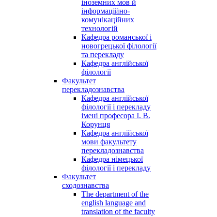
іноземних мов й
інформаційно-
комунікаційних
технологій
Кафедра романської і
новогрецької філології
та перекладу
Кафедра англійської
філології
Факультет
перекладознавства
Кафедра англійської
філології і перекладу
імені професора І. В.
Корунця
Кафедра англійської
мови факультету
перекладознавства
Кафедра німецької
філології і перекладу
Факультет
сходознавства
The department of the
english language and
translation of the faculty