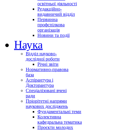
освітньої діяльності
Редакційно-
видавничий відділ
Первинна
профспілкова
організація
Новини та події
Наука
Відділ науково-
дослідної роботи
Річні звіти
Нормативно-правова
база
Аспірантура і
Докторантура
Спеціалізовані вчені
ради
Пріорітетні напрями
наукових досліджень
Фундаментальні теми
Колективна
кафедральна тематика
Проєкти молодих