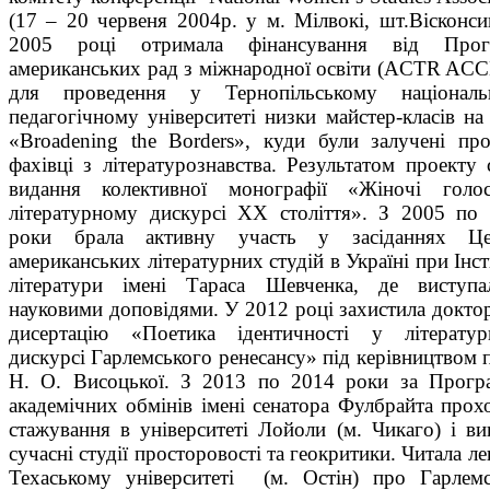
(17 – 20 червеня 2004р. у м. Мілвокі, шт.Вісконси
2005 році отримала фінансування від Прог
американських рад з міжнародної освіти (ACTR AC
для проведення у Тернопільському національ
педагогічному університеті низки майстер-класів на
«Broadening the Borders», куди були залучені про
фахівці з літературознавства. Результатом проекту 
видання колективної монографії «Жіночі голо
літературному дискурсі ХХ століття». З 2005 по
роки брала активну участь у засіданнях Це
американських літературних студій в Україні при Інст
літератури імені Тараса Шевченка, де виступа
науковими доповідями. У 2012 році захистила докто
дисертацію «Поетика ідентичності у літератур
дискурсі Гарлемського ренесансу» під керівництвом 
Н. О. Висоцької. З 2013 по 2014 роки за Прог
академічних обмінів імені сенатора Фулбрайта прох
стажування в університеті Лойоли (м. Чикаго) і ви
сучасні студії просторовості та геокритики. Читала лек
Техаському університеті (м. Остін) про Гарлем