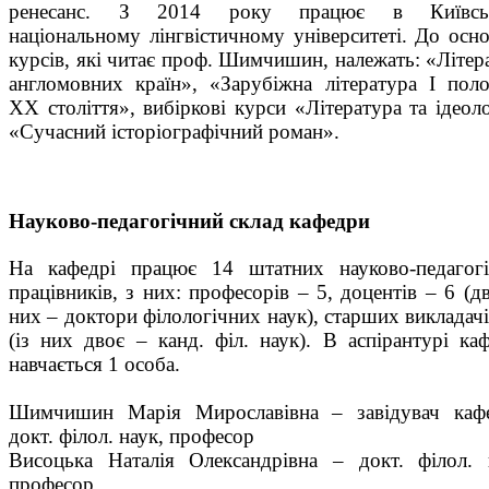
ренесанс. З 2014 року працює в Київсь
національному лінгвістичному університеті. До осн
курсів, які читає проф. Шимчишин, належать: «Літер
англомовних країн», «Зарубіжна література І пол
ХХ століття», вибіркові курси «Література та ідеоло
«Сучасний історіографічний роман».
Науково-педагогічний склад кафедри
На кафедрі працює 14 штатних науково-педагог
працівників, з них: професорів – 5, доцентів – 6 (дв
них – доктори філологічних наук), старших викладачі
(із них двоє – канд. філ. наук). В аспірантурі ка
навчається 1 особа.
Шимчишин Марія Мирославівна – завідувач кафе
докт. філол. наук, професор
Висоцька Наталія Олександрівна – докт. філол. 
професор