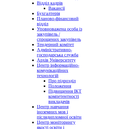
Відділ кадрів
Вакансії
Бухгалтерія
Планово-фінансовий
відділ
Уповноважена особа із
закупівель /
спрощених закупівель
Тендерний комітет
Адміністративно-
господарська служба
Архів Університету
Центр інформаційно-
комунікаційних
технологій
Про підрозділ
Положення
Підвищення ІКТ
компетентності
викладачів
Центр навчання
іноземних мов і
післядипломної освіти
Центр моніторингу
якості освіти і