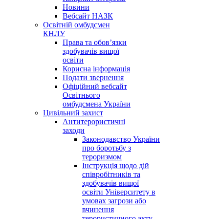
Новини
Вебсайт НАЗК
Освітній омбудсмен
КНЛУ
Права та обов’язки
здобувачів вищої
освіти
Корисна інформація
Подати звернення
Офіційний вебсайт
Освітнього
омбудсмена України
Цивільний захист
Антитерористичні
заходи
Законодавство України
про боротьбу з
тероризмом
Інструкція щодо дій
співробітників та
здобувачів вищої
освіти Університету в
умовах загрози або
вчинення
терористичного акту