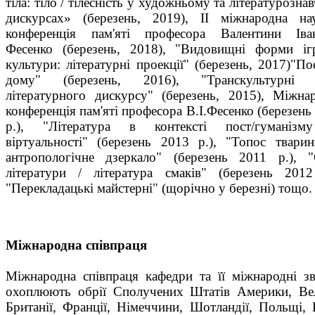
тіла: тіло / тілесність у художньому та літературозна
дискурсах» (березень, 2019), ІІ міжнародна на
конференція пам'яті професора Валентини Іван
Фесенко (березень, 2018), "Видовищні форми іг
культури: літературні проекції" (березень, 2017)"По
дому" (березень, 2016), "Транскультурні 
літературного дискурсу" (березень, 2015), Міжна
конференція пам'яті професора В.І.Фесенко (березень
р.), "Література в контексті пост/гуманізм
віртуальності" (березень 2013 р.), "Топос твари
антропологічне дзеркало" (березень 2011 р.), 
літератури / література смаків" (березень 2012
"Перекладацькі майстерні" (щорічно у березні) тощо.
Міжнародна співпраця
Міжнародна співпраця кафедри та її міжнародні зв
охоплюють обрії Сполучених Штатів Америки, Ве
Британії, Франції, Німеччини, Шотландії, Польщі, Р