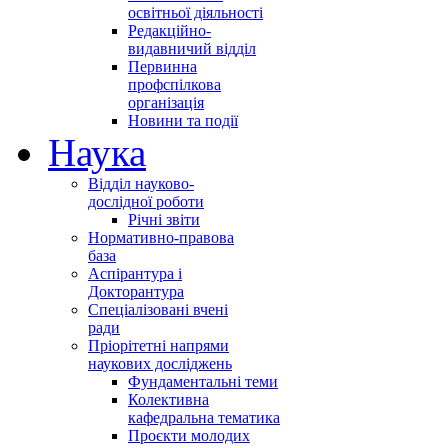
освітньої діяльності
Редакційно-
видавничий відділ
Первинна
профспілкова
організація
Новини та події
Наука
Відділ науково-
дослідної роботи
Річні звіти
Нормативно-правова
база
Аспірантура і
Докторантура
Спеціалізовані вчені
ради
Пріорітетні напрями
наукових досліджень
Фундаментальні теми
Колективна
кафедральна тематика
Проєкти молодих