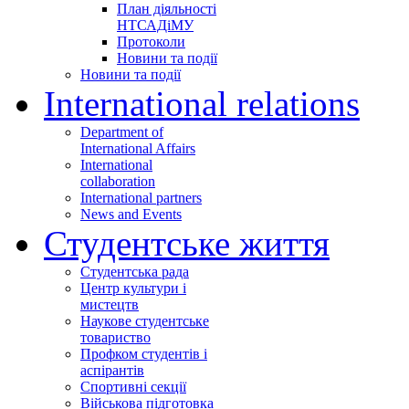
План діяльності
НТСАДіМУ
Протоколи
Новини та події
Новини та події
International relations
Department of
International Affairs
International
collaboration
International partners
News and Events
Студентське життя
Студентська рада
Центр культури і
мистецтв
Наукове студентське
товариство
Профком студентів і
аспірантів
Спортивні секції
Військова підготовка