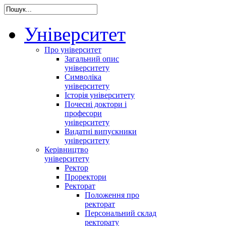
Університет
Про університет
Загальний опис
університету
Символіка
університету
Історія університету
Почесні доктори і
професори
університету
Видатні випускники
університету
Керівництво
університету
Ректор
Проректори
Ректорат
Положення про
ректорат
Персональний склад
ректорату