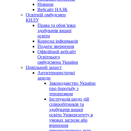
Новини
Вебсайт НАЗК
Освітній омбудсмен
КНЛУ
Права та обов’язки
здобувачів вищої
освіти
Корисна інформація
Подати звернення
Офіційний вебсайт
Освітнього
омбудсмена України
Цивільний захист
Антитерористичні
заходи
Законодавство України
про боротьбу з
тероризмом
Інструкція щодо дій
співробітників та
здобувачів вищої
освіти Університету в
умовах загрози або
вчинення
терористичного акту