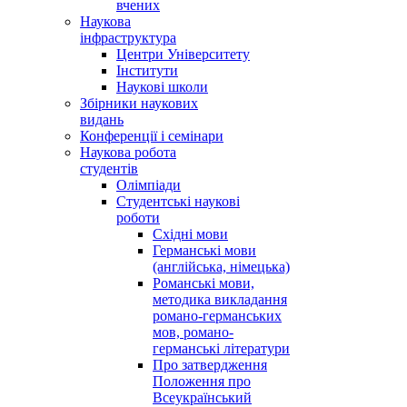
вчених
Наукова
інфраструктура
Центри Університету
Інститути
Наукові школи
Збірники наукових
видань
Конференції і семінари
Наукова робота
студентів
Олімпіади
Студентські наукові
роботи
Східні мови
Германські мови
(англійська, німецька)
Романські мови,
методика викладання
романо-германських
мов, романо-
германські літератури
Про затвердження
Положення про
Всеукраїнський