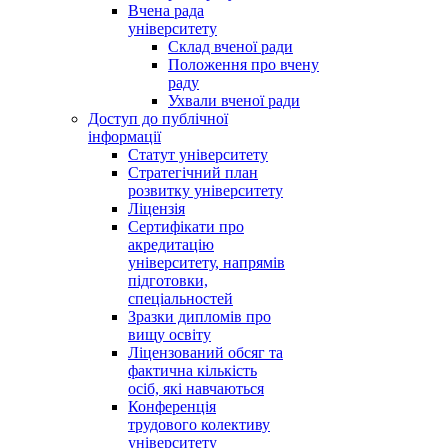
Вчена рада
університету
Склад вченої ради
Положення про вчену
раду
Ухвали вченої ради
Доступ до публічної
інформації
Статут університету
Стратегічний план
розвитку університету
Ліцензія
Сертифікати про
акредитацію
університету, напрямів
підготовки,
спеціальностей
Зразки дипломів про
вищу освіту
Ліцензований обсяг та
фактична кількість
осіб, які навчаються
Конференція
трудового колективу
університету