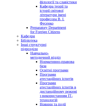
філології та славістики
Кафедра теорії та
історії світової
літератури імені
професора В. І.
Фесенко
Preparatory Department
for Foreign Citizens
Кафедри
Бібліотека
Інші структурні
підрозділи
Навчально-
методичний відділ
Нормативно-правова
база
Освітні програми
Програми
атестаційних іспитів
Програми
атестаційних іспитів в
дистанційному режимі
з використанням ІТ-
технологій
Новини та події