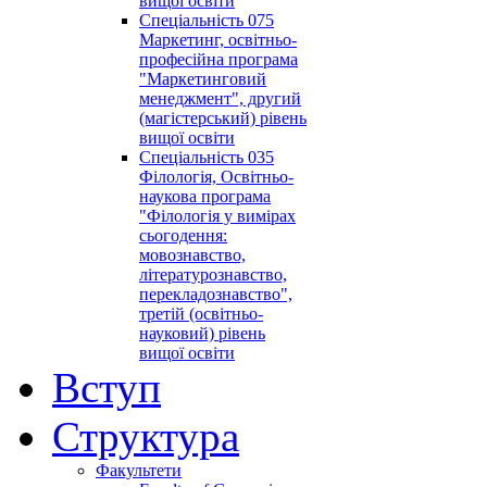
вищої освіти
Спеціальність 075
Маркетинг, освітньо-
професійна програма
"Маркетинговий
менеджмент", другий
(магістерський) рівень
вищої освіти
Спеціальність 035
Філологія, Освітньо-
наукова програма
"Філологія у вимірах
сьогодення:
мовознавство,
літературознавство,
перекладознавство",
третій (освітньо-
науковий) рівень
вищої освіти
Вступ
Структура
Факультети