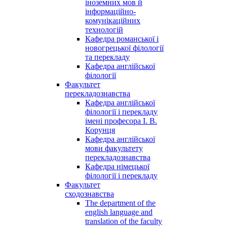
іноземних мов й
інформаційно-
комунікаційних
технологій
Кафедра романської і
новогрецької філології
та перекладу
Кафедра англійської
філології
Факультет
перекладознавства
Кафедра англійської
філології і перекладу
імені професора І. В.
Корунця
Кафедра англійської
мови факультету
перекладознавства
Кафедра німецької
філології і перекладу
Факультет
сходознавства
The department of the
english language and
translation of the faculty