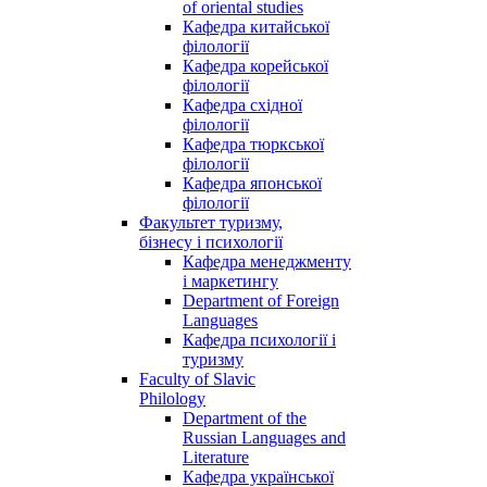
of oriental studies
Кафедра китайської
філології
Кафедра корейської
філології
Кафедра східної
філології
Кафедра тюркської
філології
Кафедра японської
філології
Факультет туризму,
бізнесу і психології
Кафедра менеджменту
і маркетингу
Department of Foreign
Languages
Кафедра психології і
туризму
Faculty of Slavic
Philology
Department of the
Russian Languages and
Literature
Кафедра української