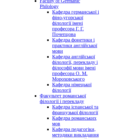
Faculty of Germanic
Philology
Кафедра германської і
фіно-угорської
філології імені
професора Г. Г.
Почепцова
Кафедра фонетики і
практики англійської
мови
Кафедра англійської
філології, перекладу і
філософії мови імені
професора О. М.
Мороховського
Кафедра німецької
філології
Факультет романської
філології і перекладу
Кафедра іспанської та
французької філології
Кафедра романських
мов
Кафедра педагогіки,
методики викладання