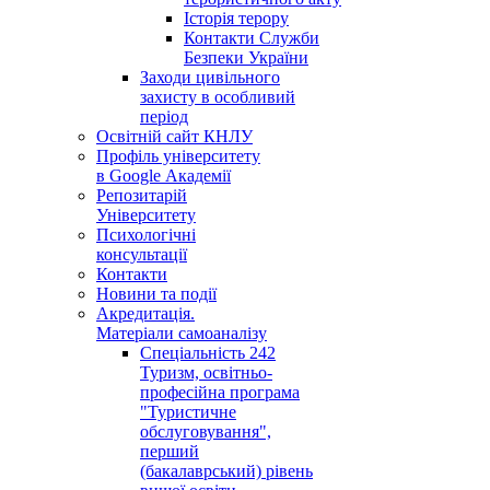
Історія терору
Контакти Служби
Безпеки України
Заходи цивільного
захисту в особливий
період
Освітній сайт КНЛУ
Профіль університету
в Google Академії
Репозитарій
Університету
Психологічні
консультації
Контакти
Новини та події
Акредитація.
Матеріали самоаналізу
Спеціальність 242
Туризм, освітньо-
професійна програма
"Туристичне
обслуговування",
перший
(бакалаврський) рівень