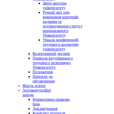
Звіти ректора
університету
Річний звіт про
виконання критеріїв
надання та
підтвердження статусу
національного
Університету
Ухвали конференцій
трудового колективу
університету
Колективний договір
Правила внутрішнього
трудового розпорядку
Університету
Положення
Проєкти до
обговорення
Якість освіти
Антикорупційні
заходи
Нормативно-правова
база
Декларування
Конфлікт інтересів