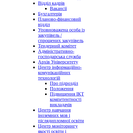
Відділ кадрів
Вакансії
Бухгалтерія
Планово-фінансовий
відділ
Уповноважена особа із
закупівель /
спрощених закупівель
Тендерний комітет
Адміністративно-
господарська служба
Архів Університету
Центр інформаційно-
комунікаційних
технологій
Про підрозділ
Положення
Підвищення ІКТ
компетентності
викладачів
Центр навчання
іноземних мов і
післядипломної освіти
Центр моніторингу
якості освіти і