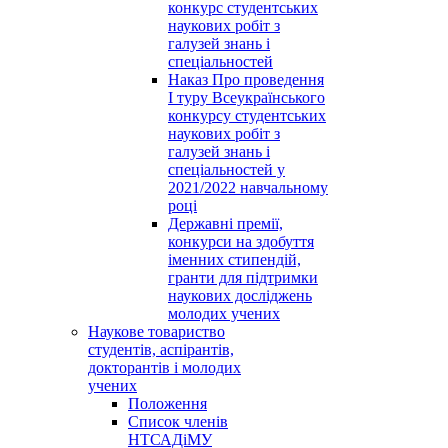
конкурс студентських
наукових робіт з
галузей знань і
спеціальностей
Наказ Про проведення
І туру Всеукраїнського
конкурсу студентських
наукових робіт з
галузей знань і
спеціальностей у
2021/2022 навчальному
році
Державні премії,
конкурси на здобуття
іменних стипендій,
гранти для підтримки
наукових досліджень
молодих учених
Наукове товариство
студентів, аспірантів,
докторантів і молодих
учених
Положення
Список членів
НТСАДіМУ