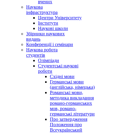
вчених
Наукова
інфраструктура
Центри Університету
Інститути
Наукові школи
Збірники наукових
видань
Конференції і семінари
Наукова робота
студентів
Олімпіади
Студентські наукові
роботи
Східні мови
Германські мови
(англійська, німецька)
Романські мови,
методика викладання
романо-германських
мов, романо-
германські літератури
Про затвердження
Положення про
Всеукраїнський