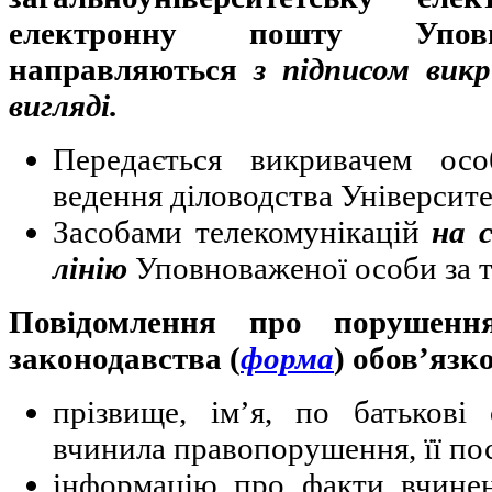
електронну пошту Уповн
направляються
з підписом вик
вигляді.
Передається викривачем ос
ведення діловодства Університет
Засобами телекомунікацій
на 
лінію
Уповноваженої особи за т
Повідомлення про порушення
законодавства (
форма
) обов’язк
прізвище, ім’я, по батькові
вчинила правопорушення, її пос
інформацію про факти вчинен