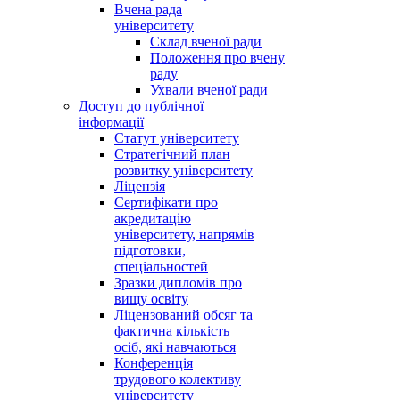
Вчена рада
університету
Склад вченої ради
Положення про вчену
раду
Ухвали вченої ради
Доступ до публічної
інформації
Статут університету
Стратегічний план
розвитку університету
Ліцензія
Сертифікати про
акредитацію
університету, напрямів
підготовки,
спеціальностей
Зразки дипломів про
вищу освіту
Ліцензований обсяг та
фактична кількість
осіб, які навчаються
Конференція
трудового колективу
університету