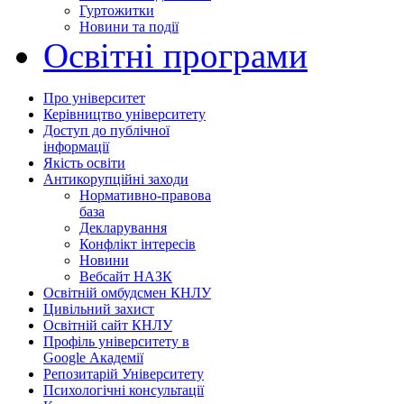
Гуртожитки
Новини та події
Освітні програми
Про університет
Керівництво університету
Доступ до публічної
інформації
Якість освіти
Антикорупційні заходи
Нормативно-правова
база
Декларування
Конфлікт інтересів
Новини
Вебсайт НАЗК
Освітній омбудсмен КНЛУ
Цивільний захист
Освітній сайт КНЛУ
Профіль університету в
Google Академії
Репозитарій Університету
Психологічні консультації