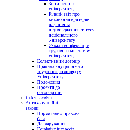
Звіти ректора
університету
Річний звіт про
виконання критеріїв
надання та
підтвердження статусу
національного
Університету
Ухвали конференцій
трудового колективу
університету
Колективний договір
Правила внутрішнього
трудового розпорядку
Університету
Положення
Проєкти до
обговорення
Якість освіти
Антикорупційні
заходи
Нормативно-правова
база
Декларування
Конфлікт інтересів