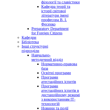
філології та славістики
Кафедра теорії та
історії світової
літератури імені
професора В. І.
Фесенко
Preparatory Department
for Foreign Citizens
Кафедри
Бібліотека
Інші структурні
підрозділи
Навчально-
методичний відділ
Нормативно-правова
база
Освітні програми
Програми
атестаційних іспитів
Програми
атестаційних іспитів в
дистанційному режимі
з використанням ІТ-
технологій
Новини та події