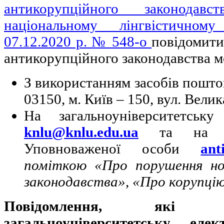
антикорупційного законодав
національному лінгвістичному
07.12.2020 р. № 548-о
повідомит
антикорупційного законодавства 
З використанням засобів поштов
03150, м. Київ – 150, вул. Велик
На загальноуніверситетськ
knlu@knlu.edu.ua
та на ел
Уповноваженої особи
ant
поміткою «Про порушення но
законодавства», «Про корупці
Повідомлення, які 
загальноуніверситетську ел