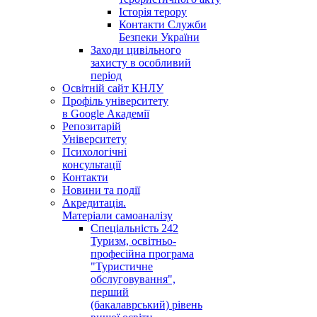
Історія терору
Контакти Служби
Безпеки України
Заходи цивільного
захисту в особливий
період
Освітній сайт КНЛУ
Профіль університету
в Google Академії
Репозитарій
Університету
Психологічні
консультації
Контакти
Новини та події
Акредитація.
Матеріали самоаналізу
Спеціальність 242
Туризм, освітньо-
професійна програма
"Туристичне
обслуговування",
перший
(бакалаврський) рівень