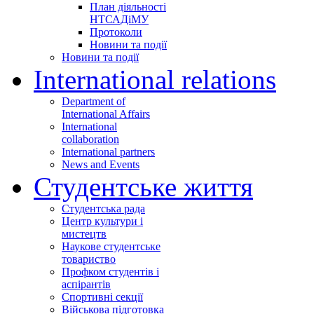
План діяльності
НТСАДіМУ
Протоколи
Новини та події
Новини та події
International relations
Department of
International Affairs
International
collaboration
International partners
News and Events
Студентське життя
Студентська рада
Центр культури і
мистецтв
Наукове студентське
товариство
Профком студентів і
аспірантів
Спортивні секції
Військова підготовка