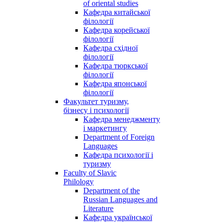
of oriental studies
Кафедра китайської
філології
Кафедра корейської
філології
Кафедра східної
філології
Кафедра тюркської
філології
Кафедра японської
філології
Факультет туризму,
бізнесу і психології
Кафедра менеджменту
і маркетингу
Department of Foreign
Languages
Кафедра психології і
туризму
Faculty of Slavic
Philology
Department of the
Russian Languages and
Literature
Кафедра української