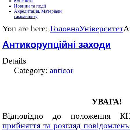
Контакти
Новини та події
Акредитація. Матеріали
самоаналізу
You are here:
Головна
Університет
А
Антикорупційні заходи
Details
Category:
anticor
УВАГА!
Відповідно до положення
прийняття та розгляд повідомлен