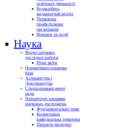
освітньої діяльності
Редакційно-
видавничий відділ
Первинна
профспілкова
організація
Новини та події
Наука
Відділ науково-
дослідної роботи
Річні звіти
Нормативно-правова
база
Аспірантура і
Докторантура
Спеціалізовані вчені
ради
Пріорітетні напрями
наукових досліджень
Фундаментальні теми
Колективна
кафедральна тематика
Проєкти молодих