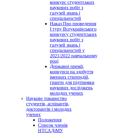
конкурс студентських
наукових робіт з
галузей знань і
спеціальностей
Наказ Про проведення
І туру Всеукраїнського
конкурсу студентських
наукових робіт з
галузей знань і
спеціальностей у
2021/2022 навчальному
році
Державні премії,
конкурси на здобуття
іменних стипендій,
гранти для підтримки
наукових досліджень
молодих учених
Наукове товариство
студентів, аспірантів,
докторантів і молодих
учених
Положення
Список членів
НТСАДіМУ