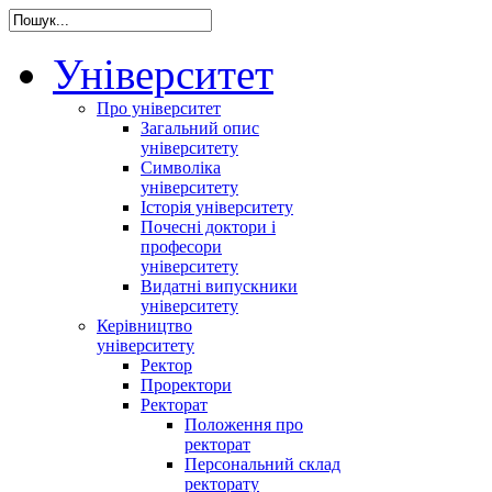
Університет
Про університет
Загальний опис
університету
Символіка
університету
Історія університету
Почесні доктори і
професори
університету
Видатні випускники
університету
Керівництво
університету
Ректор
Проректори
Ректорат
Положення про
ректорат
Персональний склад
ректорату