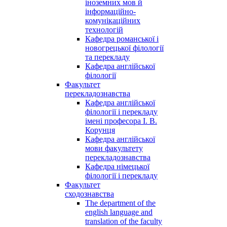
іноземних мов й
інформаційно-
комунікаційних
технологій
Кафедра романської і
новогрецької філології
та перекладу
Кафедра англійської
філології
Факультет
перекладознавства
Кафедра англійської
філології і перекладу
імені професора І. В.
Корунця
Кафедра англійської
мови факультету
перекладознавства
Кафедра німецької
філології і перекладу
Факультет
сходознавства
The department of the
english language and
translation of the faculty