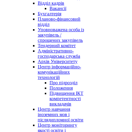
Відділ кадрів
Вакансії
Бухгалтерія
Планово-фінансовий
відділ
Уповноважена особа із
закупівель /
спрощених закупівель
Тендерний комітет
Адміністративно-
господарська служба
Архів Університету
Центр інформаційно-
комунікаційних
технологій
Про підрозділ
Положення
Підвищення ІКТ
компетентності
викладачів
Центр навчання
іноземних мов і
післядипломної освіти
Центр моніторингу
якості освіти і