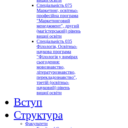
вищої освіти
Спеціальність 075
Маркетинг, освітньо-
професійна програма
"Маркетинговий
менеджмент", другий
(магістерський) рівень
вищої освіти
Спеціальність 035
Філологія, Освітньо-
наукова програма
"Філологія у вимірах
сьогодення:
мовознавство,
літературознавство,
перекладознавство",
третій (освітньо-
науковий) рівень
вищої освіти
Вступ
Структура
Факультети