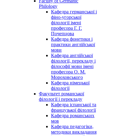
Faculty of Germanic
Philology
Кафедра германської і
фіно-угорської
філології імені
професора Г. Г.
Почепцова
Кафедра фонетики і
практики англійської
мови
Кафедра англійської
філології, перекладу і
філософії мови імені
професора О. М.
Мороховського
Кафедра німецької
філології
Факультет романської
філології і перекладу
Кафедра іспанської та
французької філології
Кафедра романських
мов
Кафедра педагогіки,
методики викладання