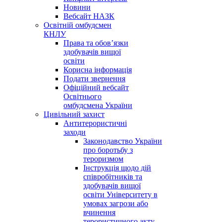
Новини
Вебсайт НАЗК
Освітній омбудсмен
КНЛУ
Права та обов’язки
здобувачів вищої
освіти
Корисна інформація
Подати звернення
Офіційний вебсайт
Освітнього
омбудсмена України
Цивільний захист
Антитерористичні
заходи
Законодавство України
про боротьбу з
тероризмом
Інструкція щодо дій
співробітників та
здобувачів вищої
освіти Університету в
умовах загрози або
вчинення
терористичного акту