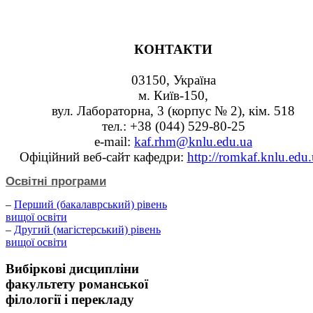
КОНТАКТИ
03150, Україна
м. Київ-150,
вул. Лабораторна, 3 (корпус № 2), кім. 518
тел.: +38 (044) 529-80-25
e-mail:
kaf.rhm@knlu.edu.ua
Офіційний веб-сайт кафедри:
http://romkaf.knlu.edu.
Освітні програми
–
Перший (бакалаврський) рівень
вищої освіти
–
Другий (магістерський) рівень
вищої освіти
Вибіркові
дисципліни
факультету романської
філології і перекладу