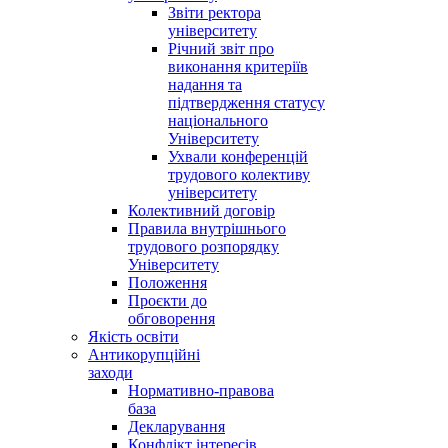
Звіти ректора
університету
Річний звіт про
виконання критеріїв
надання та
підтвердження статусу
національного
Університету
Ухвали конференцій
трудового колективу
університету
Колективний договір
Правила внутрішнього
трудового розпорядку
Університету
Положення
Проєкти до
обговорення
Якість освіти
Антикорупційні
заходи
Нормативно-правова
база
Декларування
Конфлікт інтересів