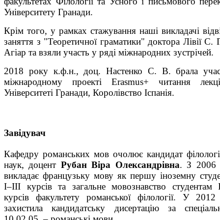
факультетах Філології та Усного і письмового пере
Університету Гранади.
Крім того, у рамках стажування наші викладачі відв
заняття з "Теоретичної граматики" доктора Лівії С. Г
Агіар та взяли участь у ряді міжнародних зустрічей.
2018 року к.ф.н., доц. Настенко С. В. брала уча
міжнародному проекті Erasmus+ читання лекц
Університеті Гранади, Королівство Іспанія.
Завідувач
Кафедру романських мов очолює кандидат філолог
наук, доцент
Рубан Віра Олександрівна
. З 2006
викладає французьку мову як першу іноземну студ
І–ІІІ курсів та загальне мовознавство студентам
курсів факультету романської філології. У 2012
захистила кандидатську дисертацію за спеціаль
10.02.05. – романські мови.