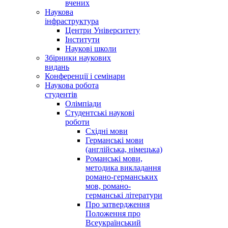
вчених
Наукова
інфраструктура
Центри Університету
Інститути
Наукові школи
Збірники наукових
видань
Конференції і семінари
Наукова робота
студентів
Олімпіади
Студентські наукові
роботи
Східні мови
Германські мови
(англійська, німецька)
Романські мови,
методика викладання
романо-германських
мов, романо-
германські літератури
Про затвердження
Положення про
Всеукраїнський