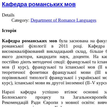
Кафедра романських мов
Details
Category:
Department of Romance Languages
Історія
Кафедра романських мов
була заснована на факул
романської філології в 2011 році. Кафедра
висококваліфікований викладацький склад, більше
якого доктори, кандидати наук, доценти. На ка
постійно діють методичні секції: французької та іспан
мов (І курс), французької та іспанської мов (ІІ к
теоретичної фонетики французької мови (ІІІ к
порівняльної типології французької і української м
курс), іспанської мови як другої іноземної (ІІ–V курси
Наразі кафедра успішно втілює основні за
Болонського процесу та Загальноєвропейс
Рекомендацій Ради Європи з мовної освіти: вивч