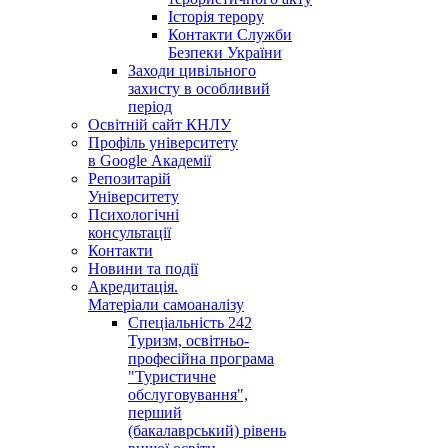
Історія терору
Контакти Служби
Безпеки України
Заходи цивільного
захисту в особливий
період
Освітній сайт КНЛУ
Профіль університету
в Google Академії
Репозитарій
Університету
Психологічні
консультації
Контакти
Новини та події
Акредитація.
Матеріали самоаналізу
Спеціальність 242
Туризм, освітньо-
професійна програма
"Туристичне
обслуговування",
перший
(бакалаврський) рівень