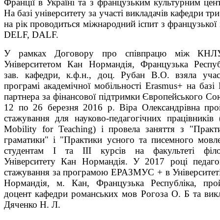
Франції в Україні та з французьким культурним цен
На базі університету за участі викладачів кафедри три
на рік проводиться міжнародний іспит з французької
DELF, DALF.
У рамках Договору про співпрацю між КНЛ
Університетом Кан Нормандія, Французька Респуб
зав. кафедри, к.ф.н., доц. Рубан В.О. взяла уча
програмі академічної мобільності Erasmus+ на базі
партнера за фінансової підтримки Європейського Со
12 по 26 березня 2016 р. Віра Олександрівна пр
стажування для науково-педагогічних працівників (
Mobility for Teaching) і провела заняття з "Практ
граматики" і "Практики усного та писемного мовл
студентам І та ІІІ курсів на факультеті філо
Університету Кан Нормандія. У 2017 році педаго
стажування за програмою ЕРАЗМУС + в Університет
Нормандія, м. Кан, Французька Республіка, пр
доцент кафедри романських мов Рогоза О. Б та вик
Дяченко Н. Л.