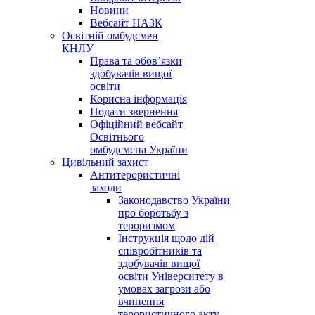
Новини
Вебсайт НАЗК
Освітній омбудсмен
КНЛУ
Права та обов’язки
здобувачів вищої
освіти
Корисна інформація
Подати звернення
Офіційний вебсайт
Освітнього
омбудсмена України
Цивільний захист
Антитерористичні
заходи
Законодавство України
про боротьбу з
тероризмом
Інструкція щодо дій
співробітників та
здобувачів вищої
освіти Університету в
умовах загрози або
вчинення
терористичного акту