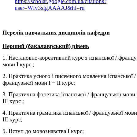
https://scholar.google.com.ua/citations?
user=Wfv3sIgAAAAJ&hl=ru
Перелік навчальних дисциплін кафедри
Перший (бакалаврський) рівень
1. Настановно-корективний курс з іспанської / францу
мови І курс ;
2. Практика усного і писемного мовлення іспанської /
французької мови І − ІІ курс;
3. Практична фонетика іспанської / французької мови 
ІІІ курс ;
4. Практична граматика іспанської / французької мови
ІІІ курс;
5. Вступ до мовознавства І курс;