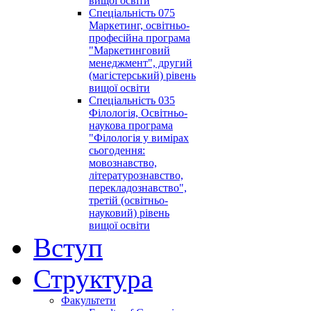
вищої освіти
Спеціальність 075
Маркетинг, освітньо-
професійна програма
"Маркетинговий
менеджмент", другий
(магістерський) рівень
вищої освіти
Спеціальність 035
Філологія, Освітньо-
наукова програма
"Філологія у вимірах
сьогодення:
мовознавство,
літературознавство,
перекладознавство",
третій (освітньо-
науковий) рівень
вищої освіти
Вступ
Структура
Факультети