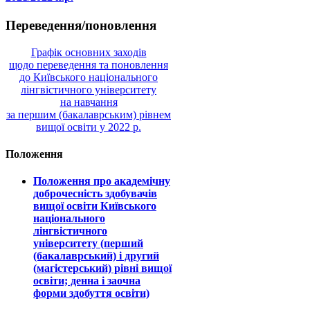
Переведення/поновлення
Графік основних заходів
щодо переведення та поновлення
до Київського національного
лінгвістичного університету
на навчання
за першим (бакалаврським) рівнем
вищої освіти у 2022 р.
Положення
Положення про академічну
доброчесність здобувачів
вищої освіти Київського
національного
лінгвістичного
університету (перший
(бакалаврський) і другий
(магістерський) рівні вищої
освіти; денна і заочна
форми здобуття освіти)