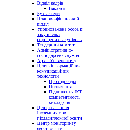
Відділ кадрів
Вакансії
Бухгалтерія
Планово-фінансовий
відділ
Уповноважена особа із
закупівель /
спрощених закупівель
Тендерний комітет
Адміністративно-
господарська служба
Архів Університету
Центр інформаційно-
комунікаційних
технологій
Про підрозділ
Положення
Підвищення ІКТ
компетентності
викладачів
Центр навчання
іноземних мов і
післядипломної освіти
Центр моніторингу
якості освіти і