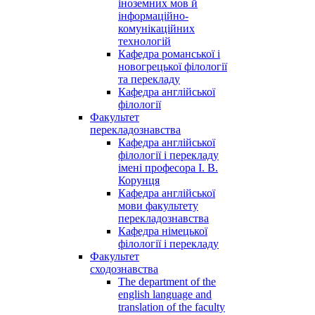
іноземних мов й
інформаційно-
комунікаційних
технологій
Кафедра романської і
новогрецької філології
та перекладу
Кафедра англійської
філології
Факультет
перекладознавства
Кафедра англійської
філології і перекладу
імені професора І. В.
Корунця
Кафедра англійської
мови факультету
перекладознавства
Кафедра німецької
філології і перекладу
Факультет
сходознавства
The department of the
english language and
translation of the faculty