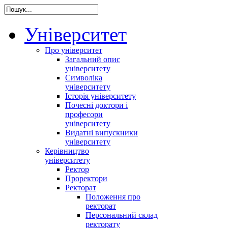
Університет
Про університет
Загальний опис
університету
Символіка
університету
Історія університету
Почесні доктори і
професори
університету
Видатні випускники
університету
Керівництво
університету
Ректор
Проректори
Ректорат
Положення про
ректорат
Персональний склад
ректорату