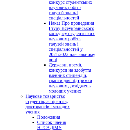
конкурс студентських
наукових робіт з
галузей знань і
спеціальностей
Наказ Про проведення
І туру Всеукраїнського
конкурсу студентських
наукових робіт з
галузей знань і
спеціальностей у
2021/2022 навчальному
році
Державні премії,
конкурси на здобуття
іменних стипендій,
гранти для підтримки
наукових досліджень
молодих учених
Наукове товариство
студентів, аспірантів,
докторантів і молодих
учених
Положення
Список членів
НТСАДіМУ