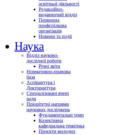
освітньої діяльності
Редакційно-
видавничий відділ
Первинна
профспілкова
організація
Новини та події
Наука
Відділ науково-
дослідної роботи
Річні звіти
Нормативно-правова
база
Аспірантура і
Докторантура
Спеціалізовані вчені
ради
Пріорітетні напрями
наукових досліджень
Фундаментальні теми
Колективна
кафедральна тематика
Проєкти молодих