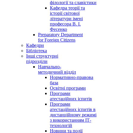
філології та славістики
Кафедра теорії та
історії світової
літератури імені
професора В. І.
Фесенко
Preparatory Department
for Foreign Citizens
Кафедри
Бібліотека
Інші структурні
підрозділи
Навчально-
методичний відділ
Нормативно-правова
база
Освітні програми
Програми
атестаційних іспитів
Програми
атестаційних іспитів в
дистанційному режимі
з використанням ІТ-
технологій
Новини та події