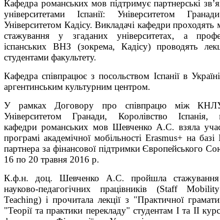
Кафедра романських мов підтримує партнерські зв’я
університетами Іспанії: Університетом Гранад
Університетом Кадісу. Викладачі кафедри проходять 
стажування у згаданих університетах, а профе
іспанських ВНЗ (зокрема, Кадісу) проводять лекц
студентами факультету.
Кафедра співпрацює з посольством Іспанії в Україні
аргентинським культурним центром.
У рамках Договору про співпрацю між КНЛ
Університетом Гранади, Королівство Іспанія, 
кафедри романських мов Шевченко А.С. взяла уча
програмі академічної мобільності Erasmus+ на базі
партнера за фінансової підтримки Європейського Со
16 по 20 травня 2016 р.
К.ф.н. доц. Шевченко А.С. пройшла стажування
науково-педагогічних працівників (Staff Mobilit
Teaching) і прочитала лекції з "Практичної грамати
"Теорії та практики перекладу" студентам І та ІІ курс