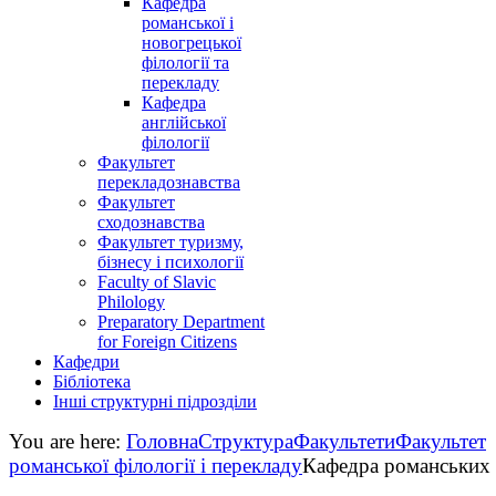
Кафедра
романської і
новогрецької
філології та
перекладу
Кафедра
англійської
філології
Факультет
перекладознавства
Факультет
сходознавства
Факультет туризму,
бізнесу і психології
Faculty of Slavic
Philology
Preparatory Department
for Foreign Citizens
Кафедри
Бібліотека
Інші структурні підрозділи
You are here:
Головна
Структура
Факультети
Факультет
романської філології і перекладу
Кафедра романських