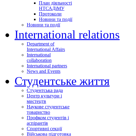
План діяльності
НТСАДіМУ
Протоколи
Новини та події
Новини та події
International relations
Department of
International Affairs
International
collaboration
International partners
News and Events
Студентське життя
Студентська рада
Центр культури і
мистецтв
Наукове студентське
товариство
Профком студентів і
аспірантів
Спортивні секції
Військова підготовка