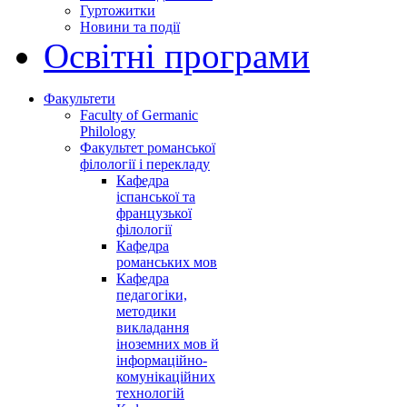
Гуртожитки
Новини та події
Освітні програми
Факультети
Faculty of Germanic
Philology
Факультет романської
філології і перекладу
Кафедра
іспанської та
французької
філології
Кафедра
романських мов
Кафедра
педагогіки,
методики
викладання
іноземних мов й
інформаційно-
комунікаційних
технологій