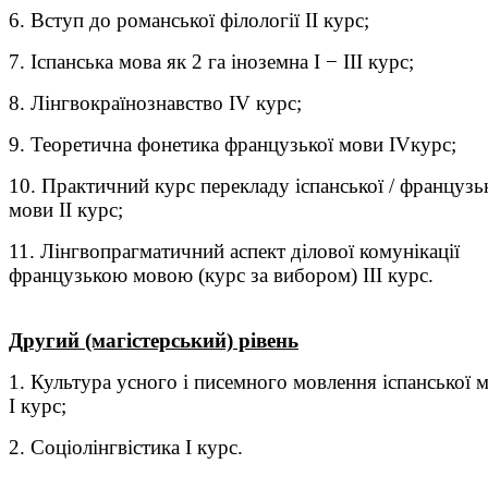
6. Вступ до романської філології ІІ курс;
7. Іспанська мова як 2 га іноземна І − ІІІ курс;
8. Лінгвокраїнознавство ІV курс;
9. Теоретична фонетика французької мови ІVкурс;
10. Практичний курс перекладу іспанської / французь
мови ІІ курс;
11. Лінгвопрагматичний аспект ділової комунікації
французькою мовою (курс за вибором) ІІІ курс.
Другий (магістерський) рівень
1. Культура усного і писемного мовлення іспанської 
І курс;
2. Соціолінгвістика І курс.