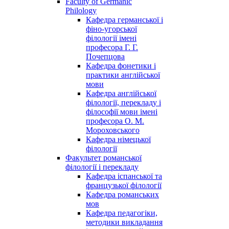
Faculty of Germanic
Philology
Кафедра германської і
фіно-угорської
філології імені
професора Г. Г.
Почепцова
Кафедра фонетики і
практики англійської
мови
Кафедра англійської
філології, перекладу і
філософії мови імені
професора О. М.
Мороховського
Кафедра німецької
філології
Факультет романської
філології і перекладу
Кафедра іспанської та
французької філології
Кафедра романських
мов
Кафедра педагогіки,
методики викладання