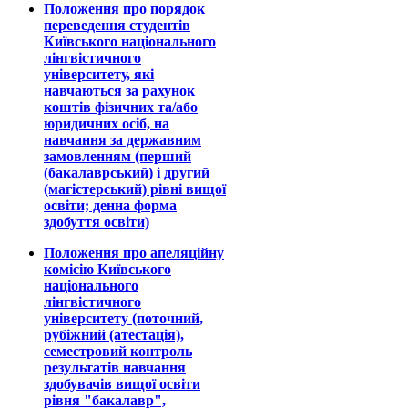
Положення про порядок
переведення студентів
Київського національного
лінгвістичного
університету, які
навчаються за рахунок
коштів фізичних та/або
юридичних осіб, на
навчання за державним
замовленням (перший
(бакалаврський) і другий
(магістерський) рівні вищої
освіти; денна форма
здобуття освіти)
Положення про апеляційну
комісію Київського
національного
лінгвістичного
університету (поточний,
рубіжний (атестація),
семестровий контроль
результатів навчання
здобувачів вищої освіти
рівня "бакалавр",