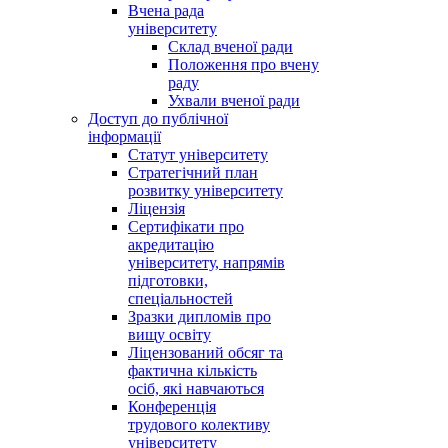
Вчена рада
університету
Склад вченої ради
Положення про вчену
раду
Ухвали вченої ради
Доступ до публічної
інформації
Статут університету
Стратегічний план
розвитку університету
Ліцензія
Сертифікати про
акредитацію
університету, напрямів
підготовки,
спеціальностей
Зразки дипломів про
вищу освіту
Ліцензований обсяг та
фактична кількість
осіб, які навчаються
Конференція
трудового колективу
університету