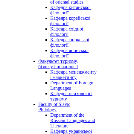
of oriental studies
Кафедра китайської
філології
Кафедра корейської
філології
Кафедра східної
філології
Кафедра тюркської
філології
Кафедра японської
філології
Факультет туризму,
бізнесу і психології
Кафедра менеджменту
і маркетингу
Department of Foreign
Languages
Кафедра психології і
туризму
Faculty of Slavic
Philology
Department of the
Russian Languages and
Literature
Кафедра української