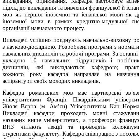
викладання, оцінювання. Кафедра застосовує аспе
підхід до викладання та вивчення французької й іспан
мов як першої іноземної та іспанської мови як д
іноземної мови в рамках кредитно-модульної си
організації навчального процесу.
Викладачі успішно поєднують навчально-виховну р
з науково-дослідною. Розроблені програми з нормат
навчальних дисциплін та робочі програми. За останні
укладено 10 навчальних підручників і посібни
дисциплін, які викладаються кафедрою; практ
кожного року кафедра направляє на навчанн
аспірантури своїх молодих викладачів.
Кафедра романських мов має партнерські зв’яз
університетами Франції: Пікардійським універси
Жюля Верна (м. Ам’єн) Університетом Кан Норма
Викладачі кафедри проходять мовні стажуван
названих вище університетах, а професори францу
ВНЗ читають лекції та проводять колоквіум
студентами факультету. Кафедра співпрацює з посоль