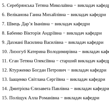
5. Серебрянська Тетяна Миколаївна − викладач кафед
6. Веліканова Ганна Михайлівна − викладач кафедри
7. Швець Дар’я Іванівна − викладач кафедри
8. Бабенко Вікторія Андріївна − викладач кафедри
9. Дахмані Василина Василівна − викладач кафедри
10. Лизогуб Катерина Володимирівна − викладач каф
11. Єган Тетяна Олексіївна − старший викладач кафед
12. Ктурженко Богдан Петрович − викладач кафедри
13. Іаащенко Світлана Сергіївна − викладач кафедри
14. Дмитрієва Єлизавета Павлівна − викладач кафедр
15. Поліщук Алла Романівна − викладач кафедри