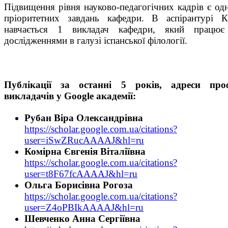
Підвищення рівня науково-педагогічних кадрів є од
пріоритетних завдань кафедри. В аспірантурі 
навчається 1 викладач кафедри, який працює
дослідженнями в галузі іспанської філології.
Публікації за останні 5 років, адреси проф
викладачів у Google академії:
Рубан Віра Олександрівна
https://scholar.google.com.ua/citations?
user=iSwZRucAAAAJ&hl=ru
Комірна Євгенія Віталіївна
https://scholar.google.com.ua/citations?
user=t8F67fcAAAAJ&hl=ru
Ольга Борисівна Рогоза
https://scholar.google.com.ua/citations?
user=Z4oPBIkAAAAJ&hl=ru
Шевченко Анна Сергіївна