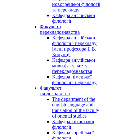
новогрецької філології
та перекладу
Кафедра англійської
філології
Факультет
перекладознавства
Кафедра англійської
філології і перекладу
імені професора І. В.
Корунця
Кафедра англійської
мови факультету
перекладознавства
Кафедра німецької
філології і перекладу
Факультет
сходознавства
The department of the
english language and
translation of the faculty
of oriental studies
Кафедра китайської
філології
Кафедра корейської
філології