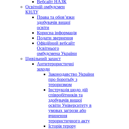
Вебсайт НАЗК
Освітній омбудсмен
КНЛУ
Права та обов’язки
здобувачів вищої
освіти
Корисна інформація
Подати звернення
Офіційний вебсайт
Освітнього
омбудсмена України
Цивільний захист
Антитерористичні
заходи
Законодавство України
про боротьбу з
тероризмом
Інструкція щодо дій
співробітників та
здобувачів вищої
освіти Університету в
умовах загрози або
вчинення
терористичного акту
Історія терору