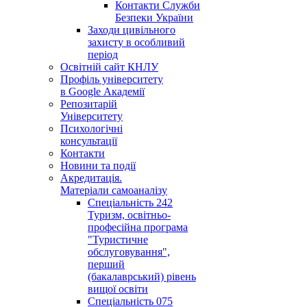
Контакти Служби
Безпеки України
Заходи цивільного
захисту в особливий
період
Освітній сайт КНЛУ
Профіль університету
в Google Академії
Репозитарій
Університету
Психологічні
консультації
Контакти
Новини та події
Акредитація.
Матеріали самоаналізу
Спеціальність 242
Туризм, освітньо-
професійна програма
"Туристичне
обслуговування",
перший
(бакалаврський) рівень
вищої освіти
Спеціальність 075