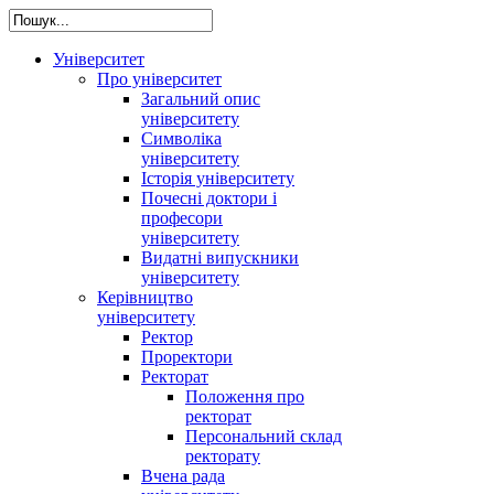
Університет
Про університет
Загальний опис
університету
Символіка
університету
Історія університету
Почесні доктори і
професори
університету
Видатні випускники
університету
Керівництво
університету
Ректор
Проректори
Ректорат
Положення про
ректорат
Персональний склад
ректорату
Вчена рада