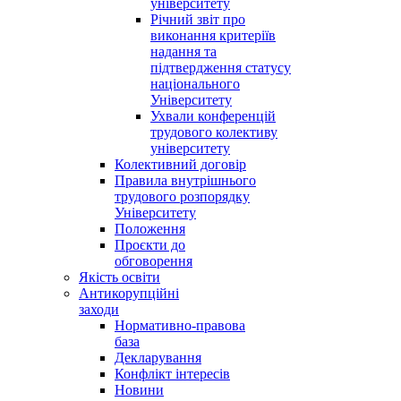
університету
Річний звіт про
виконання критеріїв
надання та
підтвердження статусу
національного
Університету
Ухвали конференцій
трудового колективу
університету
Колективний договір
Правила внутрішнього
трудового розпорядку
Університету
Положення
Проєкти до
обговорення
Якість освіти
Антикорупційні
заходи
Нормативно-правова
база
Декларування
Конфлікт інтересів
Новини