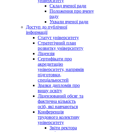
університету
Склад вченої ради
Положення про вчену
раду
Ухвали вченої ради
Доступ до публічної
інформації
Статут університету
Стратегічний план
розвитку університету
Ліцензія
Сертифікати про
акредитацію
університету, напрямів
підготовки,
спеціальностей
Зразки дипломів про
вищу освіту
Ліцензований обсяг та
фактична кількість
осіб, які навчаються
Конференція
трудового колективу
університету
Звіти ректора