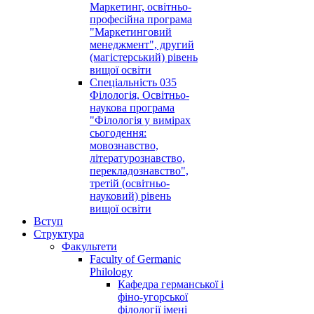
Маркетинг, освітньо-
професійна програма
"Маркетинговий
менеджмент", другий
(магістерський) рівень
вищої освіти
Спеціальність 035
Філологія, Освітньо-
наукова програма
"Філологія у вимірах
сьогодення:
мовознавство,
літературознавство,
перекладознавство",
третій (освітньо-
науковий) рівень
вищої освіти
Вступ
Структура
Факультети
Faculty of Germanic
Philology
Кафедра германської і
фіно-угорської
філології імені