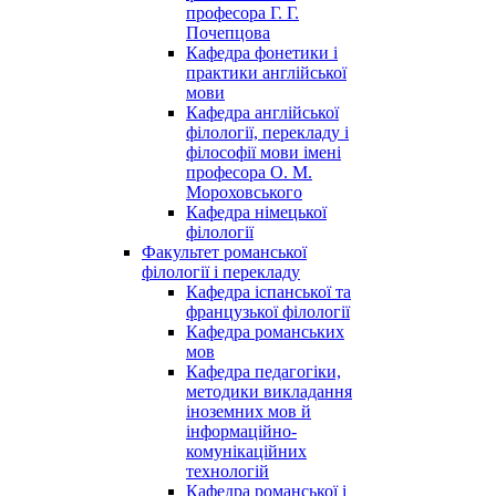
професора Г. Г.
Почепцова
Кафедра фонетики і
практики англійської
мови
Кафедра англійської
філології, перекладу і
філософії мови імені
професора О. М.
Мороховського
Кафедра німецької
філології
Факультет романської
філології і перекладу
Кафедра іспанської та
французької філології
Кафедра романських
мов
Кафедра педагогіки,
методики викладання
іноземних мов й
інформаційно-
комунікаційних
технологій
Кафедра романської і